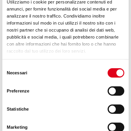
Utilizziamo i cookie per personalizzare contenuti ed
annunci, per fornire funzionalità dei social media e per
analizzare il nostro traffico. Condividiamo inoltre
informazioni sul modo in cui utilizzi il nostro sito con i
nostri partner che si occupano di analisi dei dati web,
pubblicità e social media, i quali potrebbero combinarle
25 Maggio 2026
con altre informazioni che hai fornito loro o che hanno
raccolto dal tuo utilizzo dei loro servizi.
OMAG E HUAPAQ, UNA SOLUZIONE STICK
PACK FLESSIBILE PER KLASS CO.
Selezione
Necessari
del
Omag e Huapaq: sinergia internazionale per
consenso
garantire flessibilità nel confezionamento.
Preferenze
Statistiche
Marketing