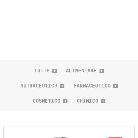
Buste 4 saldature
Linee complete per stick
Oggetti
Doypack
Linee complete per buste
Speciali
Sagomate
Preformate
Astuccio Top-Load
Astuccio preincollato
TUTTE
ALIMENTARE
NUTRACEUTICO
FARMACEUTICO
COSMETICO
CHIMICO