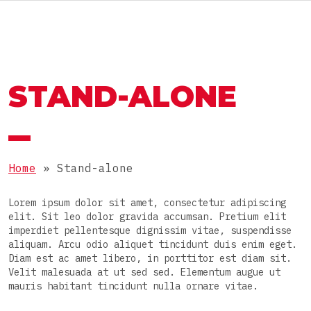
RU
MACCHINE E LINEE
IL GRUPPO OMAG
STAND-ALONE
IL GRUPPO OMAG
SETTORE
Alimentare
LAVORA CON NOI
PRODOTTI
Nutraceutico
Home
»
Stand-alone
Farmaceutico
Polveri
Lorem ipsum dolor sit amet, consectetur adipiscing
Cosmetico
CONFEZIONI
elit. Sit leo dolor gravida accumsan. Pretium elit
Granulari
imperdiet pellentesque dignissim vitae, suspendisse
Chimico
aliquam. Arcu odio aliquet tincidunt duis enim eget.
Densi
Stick pack
Diam est ac amet libero, in porttitor est diam sit.
Velit malesuada at ut sed sed. Elementum augue ut
Liquidi
LINEE COMPLETE
Buste 3 saldature
mauris habitant tincidunt nulla ornare vitae.
Compresse