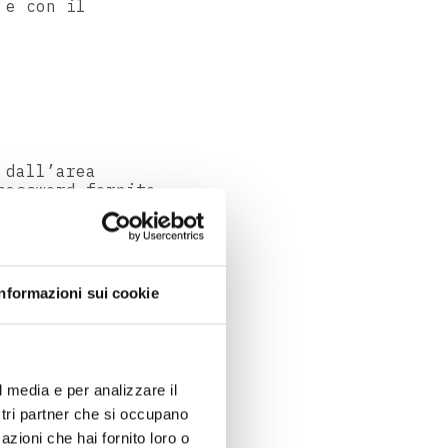
 e con il
 dall’area
password fornite
ersonalizzata
r e dispositivo,
net. Il portale
 funzionalità:
Informazioni sui cookie
l media e per analizzare il
ostri partner che si occupano
azioni che hai fornito loro o