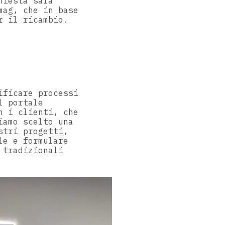
hiesta sarà
mag, che in base
r il ricambio.
ificare processi
l portale
n i clienti, che
iamo scelto una
stri progetti,
le e formulare
 tradizionali