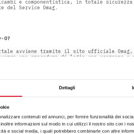
icambi e componentistica, in totale sicurezza
te del Service Omag.
y-O?
rtale avviene tramite il sito ufficiale Omag,
averso una procedura di login con username e 
ente potrà navigare la sua area riservata, p
logo e i propri prodotti, da qualunque browse
le. Basta semplicemente una connessione inter
iverse aree, ciascuna adibita a una specifica
 ricambistica e di ticketing.
Dettagli
ookie
nalizzare contenuti ed annunci, per fornire funzionalità dei socia
inoltre informazioni sul modo in cui utilizzi il nostro sito con i n
icità e social media, i quali potrebbero combinarle con altre inform