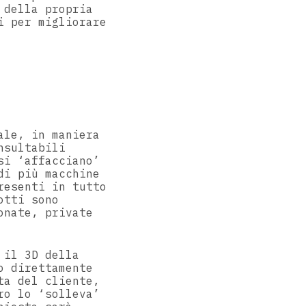
 della propria
i per migliorare
ale, in maniera
nsultabili
si ‘affacciano’
di più macchine
resenti in tutto
otti sono
onate, private
 il 3D della
o direttamente
ta del cliente,
ro lo ‘solleva’