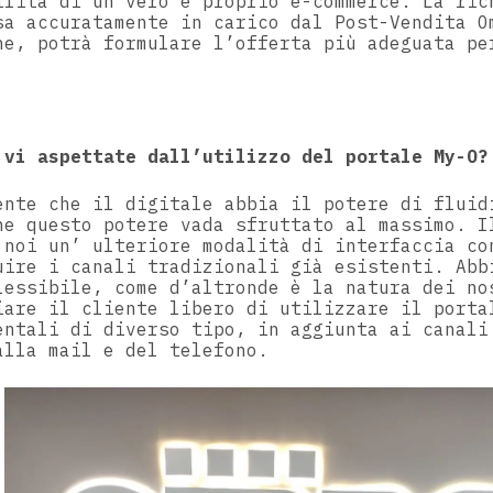
ilità di un vero e proprio e-commerce. La ric
sa accuratamente in carico dal Post-Vendita O
ne, potrà formulare l’offerta più adeguata pe
 vi aspettate dall’utilizzo del portale My-O?
ente che il digitale abbia il potere di fluid
he questo potere vada sfruttato al massimo. I
 noi un’ ulteriore modalità di interfaccia co
uire i canali tradizionali già esistenti. Abb
lessibile, come d’altronde è la natura dei no
iare il cliente libero di utilizzare il porta
entali di diverso tipo, in aggiunta ai canali
alla mail e del telefono.