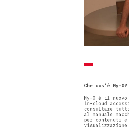
Che cos’è My-O?
My-O è il nuovo
in-cloud access
consultare tutt
al manuale macc
per contenuti e
visualizzazione