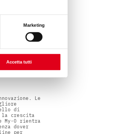
 interattivi
Marketing
Accetta tutti
nnovazione. Le
gliore
ello di
 la crescita
e My-O rientra
enza dover
line per