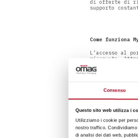
di offerte di r
supporto costan
Come funziona M
L’accesso al po
riservata. Attr
da Omag, il cli
con il proprio 
incluso il mobi
si compone di d
documentale, di
Consenso
Questo sito web utilizza i c
Utilizziamo i cookie per perso
nostro traffico. Condividiamo 
di analisi dei dati web, pubbl