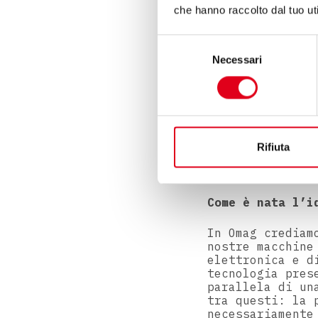
che hanno raccolto dal tuo uti
Navigazione
Selezione
Necessari
del
consenso
Rifiuta
Come è nata l’i
In Omag crediam
nostre macchine
elettronica e d
tecnologia pres
parallela di un
tra questi: la 
necessariamente