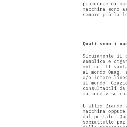
procedure di ma
macchina sono a
sempre più la l
Quali sono i va
Sicuramente il 
semplice e orga
online. Il vant
al mondo Omag, 
e/o intere line
il mondo. Grazi
consultabili da
ma condivise co
L’altro grande 
macchina oppure
dal portale. Qu
soprattutto per