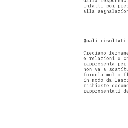
dalla responsab
infatti poi pre
alla segnalazio
Quali risultati
Crediamo fermam
e relazioni e c
rappresenta per
non va a sostit
formula molto f
in modo da lasc
richieste docum
rappresentati d