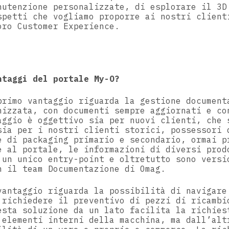
nutenzione personalizzate, di esplorare il 3D
spetti che vogliamo proporre ai nostri client
oro Customer Experience.
ntaggi del portale My-O?
primo vantaggio riguarda la gestione document
nizzata, con documenti sempre aggiornati e co
aggio è oggettivo sia per nuovi clienti, che 
sia per i nostri clienti storici, possessori 
e di packaging primario e secondario, ormai p
e al portale, le informazioni di diversi prod
 un unico entry-point e oltretutto sono versi
n il team Documentazione di Omag.
vantaggio riguarda la possibilità di navigare
 richiedere il preventivo di pezzi di ricambi
esta soluzione da un lato facilita la richies
 elementi interni della macchina, ma dall’alt