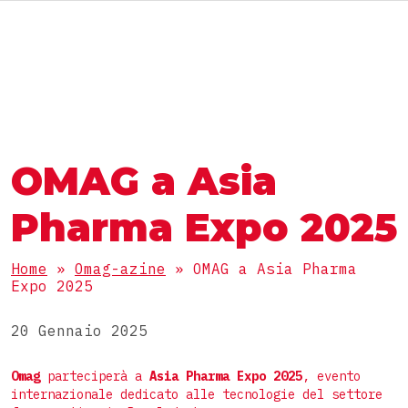
RU
MACCHINE E LINEE
IL GRUPPO OMAG
IL GRUPPO OMAG
SETTORE
OMAG a Asia
Alimentare
LAVORA CON NOI
PRODOTTI
Nutraceutico
Pharma Expo 2025
Farmaceutico
Polveri
Home
»
Omag-azine
»
OMAG a Asia Pharma
Cosmetico
CONFEZIONI
Expo 2025
Granulari
Chimico
Densi
20 Gennaio 2025
Stick pack
Liquidi
LINEE COMPLETE
Buste 3 saldature
Omag
parteciperà a
Asia Pharma Expo 2025
, evento
internazionale dedicato alle tecnologie del settore
Compresse