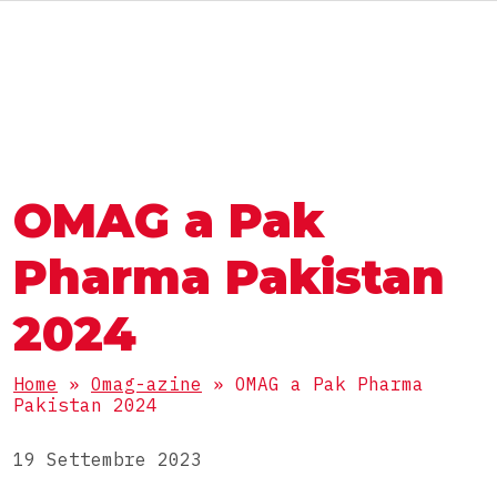
RU
MACCHINE E LINEE
IL GRUPPO OMAG
IL GRUPPO OMAG
SETTORE
OMAG a Pak
Alimentare
LAVORA CON NOI
PRODOTTI
Nutraceutico
Pharma Pakistan
Farmaceutico
Polveri
2024
Cosmetico
CONFEZIONI
Granulari
Chimico
Home
»
Omag-azine
»
OMAG a Pak Pharma
Densi
Pakistan 2024
Stick pack
Liquidi
LINEE COMPLETE
Buste 3 saldature
19 Settembre 2023
Compresse