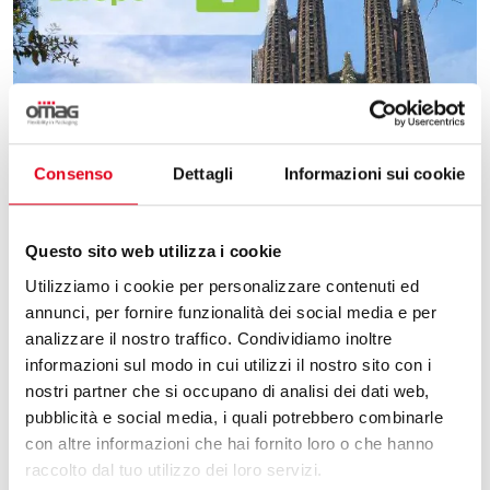
Consenso
Dettagli
Informazioni sui cookie
Questo sito web utilizza i cookie
Utilizziamo i cookie per personalizzare contenuti ed
annunci, per fornire funzionalità dei social media e per
analizzare il nostro traffico. Condividiamo inoltre
9 Marzo 2026
informazioni sul modo in cui utilizzi il nostro sito con i
nostri partner che si occupano di analisi dei dati web,
pubblicità e social media, i quali potrebbero combinarle
OMAG A VITAFOODS EUROPE 2026
con altre informazioni che hai fornito loro o che hanno
raccolto dal tuo utilizzo dei loro servizi.
Omag parteciperà a Vitafoods, evento di