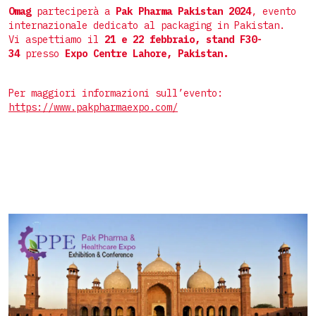
Buste 4 saldature
Linee complete per stick
Omag
parteciperà a
Pak Pharma Pakistan 2024
, evento
Oggetti
internazionale dedicato al packaging in Pakistan.
Doypack
Linee complete per buste
Vi aspettiamo il
21 e 22 febbraio, stand F30-
Speciali
34
presso
Expo Centre Lahore, Pakistan.
Sagomate
Preformate
Per maggiori informazioni sull’evento:
https://www.pakpharmaexpo.com/
Astuccio Top-Load
Astuccio preincollato