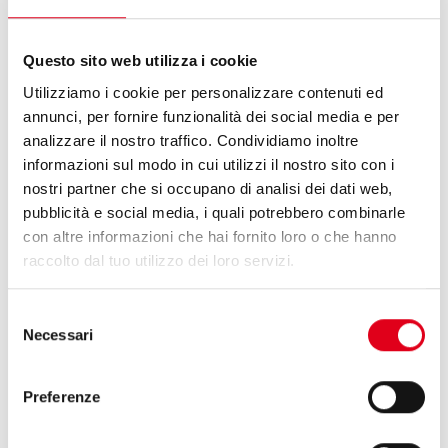
Questo sito web utilizza i cookie
OMAG A INTERPACK 2026
Utilizziamo i cookie per personalizzare contenuti ed
Omag parteciperà a Interpack, evento
annunci, per fornire funzionalità dei social media e per
internazionale di riferimento dedicato alle
analizzare il nostro traffico. Condividiamo inoltre
ultime novità in tema di Packaging.
informazioni sul modo in cui utilizzi il nostro sito con i
nostri partner che si occupano di analisi dei dati web,
pubblicità e social media, i quali potrebbero combinarle
con altre informazioni che hai fornito loro o che hanno
raccolto dal tuo utilizzo dei loro servizi.
Selezione
Necessari
del
consenso
Preferenze