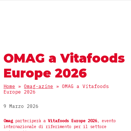
RU
MACCHINE E LINEE
IL GRUPPO OMAG
IL GRUPPO OMAG
SETTORE
OMAG a Vitafoods
Alimentare
LAVORA CON NOI
PRODOTTI
Nutraceutico
Europe 2026
Farmaceutico
Polveri
Home
»
Omag-azine
»
OMAG a Vitafoods
Cosmetico
CONFEZIONI
Europe 2026
Granulari
Chimico
Densi
9 Marzo 2026
Stick pack
Liquidi
LINEE COMPLETE
Buste 3 saldature
Omag
parteciperà a
Vitafoods Europe 2026
, evento
internazionale di riferimento per il settore
Compresse