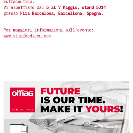
Buste 4 saldature
nutraceutico.
Linee complete per stick
Oggetti
Vi aspettiamo dal
5 al 7
Maggio, stand 5J14
Doypack
presso
Fira Barcelona, Barcellona, Spagna.
Linee complete per buste
Speciali
Sagomate
Per maggiori informazioni sull’evento:
Preformate
www.vitafoods.eu.com
Astuccio Top-Load
Astuccio preincollato