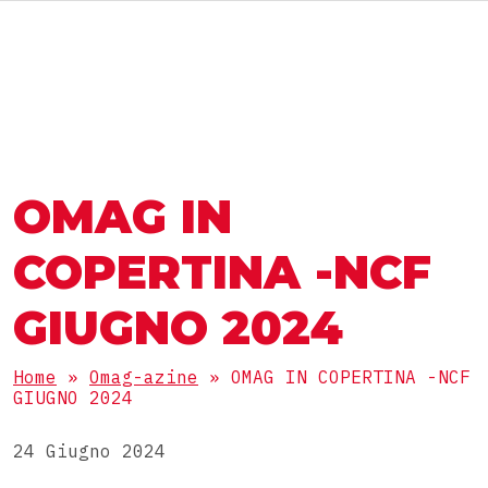
MACCHINE E LINEE
IL GRUPPO OMAG
IL GRUPPO OMAG
SETTORE
OMAG IN
Alimentare
LAVORA CON NOI
PRODOTTI
Nutraceutico
COPERTINA -NCF
Farmaceutico
Polveri
GIUGNO 2024
Cosmetico
CONFEZIONI
Granulari
Chimico
Home
»
Omag-azine
»
OMAG IN COPERTINA -NCF
Densi
GIUGNO 2024
Stick pack
Liquidi
LINEE COMPLETE
Buste 3 saldature
24 Giugno 2024
Compresse