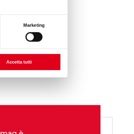
Marketing
Accetta tutti
 Omag è