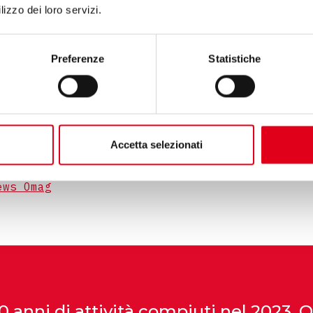
inee complete per
lizzo dei loro servizi.
utraceutico, cosmetico,
imico.”
Preferenze
Statistiche
digitalizzazione
e al
i la soluzione
My-O
che
 il cliente in ogni
ettazione al post-
Accetta selezionati
o completo qui:
ews Omag
50 anni di attività compiuti nel 2023,