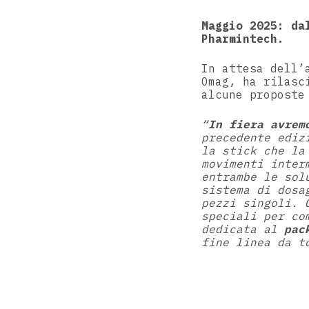
Maggio 2025: da
Pharmintech.
In attesa dell’
Omag, ha rilasc
alcune proposte
“
In fiera avrem
precedente ediz
la stick che la
movimenti inter
entrambe le sol
sistema di dosa
pezzi singoli. 
speciali per co
dedicata al
pac
fine linea da t