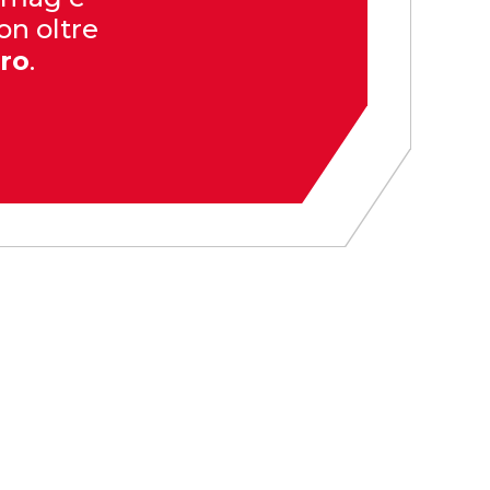
on oltre
uro
.