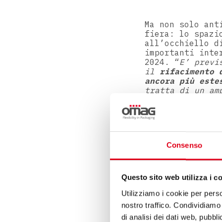
Ma non solo ant
fiera: lo spazi
all’occhiello d
importanti inte
2024. “
E’ previ
il
rifacimento d
ancora più este
tratta di un am
temperatura e u
la simulazione,
area farmaceuti
l’
ampliamento d
ospitare gli or
Consenso
dipendenti.”
“Altra novità 2
astucciatrice o
Questo sito web utilizza i c
astuccio pre-in
Utilizziamo i cookie per perso
completamento d
nostro traffico. Condividiamo 
oggi a Omag di 
partner ideale 
di analisi dei dati web, pubbl