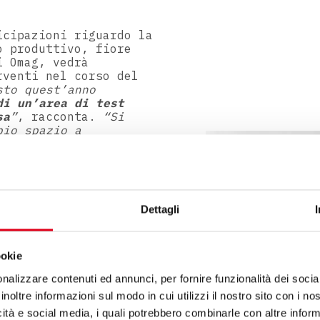
icipazioni riguardo la
o produttivo, fiore
i Omag, vedrà
rventi nel corso del
sto quest’anno
i un’area di test
sa
”
, racconta.
“Si
pio spazio a
midità controllata per
 i test e i collaudi in
ca a cui si aggiunge
egli uffici
per
mai oltre 150
Dettagli
024, la nostra
rizzontale classica da
ookie
collato
.
Il
nalizzare contenuti ed annunci, per fornire funzionalità dei socia
ella gamma permette
inoltre informazioni sul modo in cui utilizzi il nostro sito con i n
proporsi quindi come
per la progettazione e
icità e social media, i quali potrebbero combinarle con altre inform