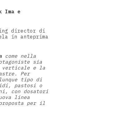
k Ima e
ing director di
ela in anteprima
a
come nella
otagoniste sia
 verticale e la
astre. Per
lunque tipo di
idi, pastosi o
ni, con dosatori
uova linea
proposta per il