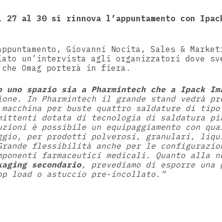
l 27 al 30 si rinnova l’appuntamento con Ipac
appuntamento, Giovanni Nocita, Sales & Market
iato un’intervista agli organizzatori dove sv
 che Omag porterà in fiera.
o uno spazio sia a Pharmintech che a Ipack Im
ione. In Pharmintech il grande stand vedrà pr
 macchina per buste quattro saldature di tipo
mittenti dotata di tecnologia di saldatura pi
uzioni è possibile un equipaggiamento con qua
ggio, per prodotti polverosi, granulari, liqu
Grande flessibilità anche per le configurazio
mponenti farmaceutici medicali. Quanto alla n
kaging secondario
, prevediamo di esporre una 
op load o astuccio pre-incollato.”