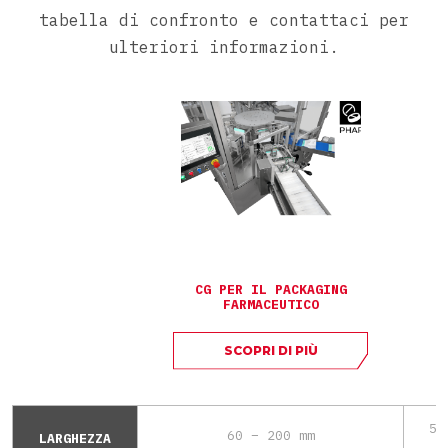
tabella di confronto e contattaci per
ulteriori informazioni.
CG PER IL PACKAGING
FARMACEUTICO
SCOPRI DI PIÙ
50
60 – 200 mm
LARGHEZZA