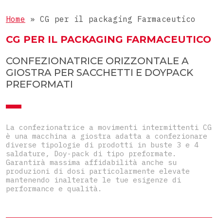
Liquidi
LINEE COMPLETE
Buste 3 saldature
Home
»
CG per il packaging Farmaceutico
Compresse
Buste 4 saldature
Linee complete per stick
CG PER IL PACKAGING FARMACEUTICO
Oggetti
Doypack
Linee complete per buste
Speciali
CONFEZIONATRICE ORIZZONTALE A
Sagomate
GIOSTRA PER SACCHETTI E DOYPACK
Preformate
PREFORMATI
Astuccio Top-Load
Astuccio preincollato
La confezionatrice a movimenti intermittenti CG
è una macchina a giostra adatta a confezionare
diverse tipologie di prodotti in buste 3 e 4
saldature, Doy-pack di tipo preformate.
Garantirà massima affidabilità anche su
produzioni di dosi particolarmente elevate
mantenendo inalterate le tue esigenze di
performance e qualità.