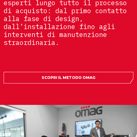
esperti lungo tutto il processo
di acquisto: dal primo contatto
alla fase di design,
dall’installazione fino agli
interventi di manutenzione
straordinaria.
SCOPRI IL METODO OMAG