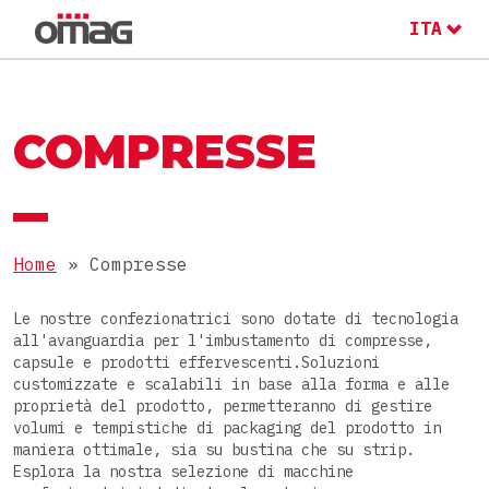
ITA
ENG
RU
MACCHINE E LINEE
IL GRUPPO OMAG
COMPRESSE
IL GRUPPO OMAG
SETTORE
Alimentare
Home
»
Compresse
LAVORA CON NOI
PRODOTTI
Nutraceutico
Le nostre confezionatrici sono dotate di tecnologia
all'avanguardia per l'imbustamento di compresse,
Farmaceutico
Polveri
capsule e prodotti effervescenti.Soluzioni
customizzate e scalabili in base alla forma e alle
Cosmetico
CONFEZIONI
Granulari
proprietà del prodotto, permetteranno di gestire
volumi e tempistiche di packaging del prodotto in
Chimico
Densi
maniera ottimale, sia su bustina che su strip.
Stick pack
Esplora la nostra selezione di macchine