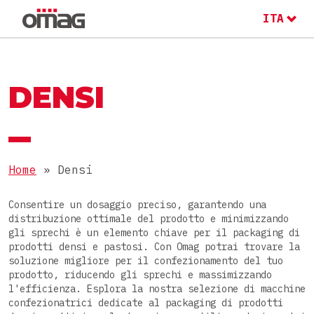
ITA
ENG
RU
MACCHINE E LINEE
IL GRUPPO OMAG
DENSI
IL GRUPPO OMAG
SETTORE
Alimentare
Home
»
Densi
LAVORA CON NOI
PRODOTTI
Nutraceutico
Consentire un dosaggio preciso, garantendo una
distribuzione ottimale del prodotto e minimizzando
Farmaceutico
Polveri
gli sprechi è un elemento chiave per il packaging di
prodotti densi e pastosi. Con Omag potrai trovare la
Cosmetico
CONFEZIONI
Granulari
soluzione migliore per il confezionamento del tuo
prodotto, riducendo gli sprechi e massimizzando
Chimico
Densi
l'efficienza. Esplora la nostra selezione di macchine
Stick pack
confezionatrici dedicate al packaging di prodotti