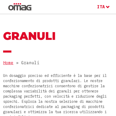
ITA
ENG
RU
MACCHINE E LINEE
IL GRUPPO OMAG
GRANULI
IL GRUPPO OMAG
SETTORE
Alimentare
Home
»
Granuli
LAVORA CON NOI
PRODOTTI
Nutraceutico
Un dosaggio preciso ed efficiente è la base per il
confezionamento di prodotti granulari. Le nostre
Farmaceutico
Polveri
macchine confezionatrici consentono di gestire la
complessa variabilità dei granuli per ottenere
Cosmetico
CONFEZIONI
Granulari
packaging perfetti, con velocità e riduzione degli
sprechi. Esplora la nostra selezione di macchine
Chimico
Densi
confezionatrici dedicate al packaging di prodotti
Stick pack
granulari e ottimizza la tua ricerca utilizzando i