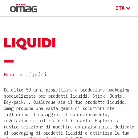
ITA
ENG
RU
MACCHINE E LINEE
IL GRUPPO OMAG
LIQUIDI
IL GRUPPO OMAG
SETTORE
Alimentare
Home
»
Liquidi
LAVORA CON NOI
PRODOTTI
Nutraceutico
Da oltre 50 anni progettiamo e produciamo packaging
specializzato per prodotti liquidi. Stick, Buste,
Farmaceutico
Polveri
Doy-pack... Qualunque sia il tuo prodotto liquido,
Omag propone una vasta gamma di soluzioni che
Cosmetico
CONFEZIONI
Granulari
migliorino il dosaggio, il confezionamento,
regolazione e pulizia dell'impianto. Esplora la
Chimico
Densi
nostra selezione di macchine confezionatrici dedicate
Stick pack
al packaging di prodotti liquidi e ottimizza la tua