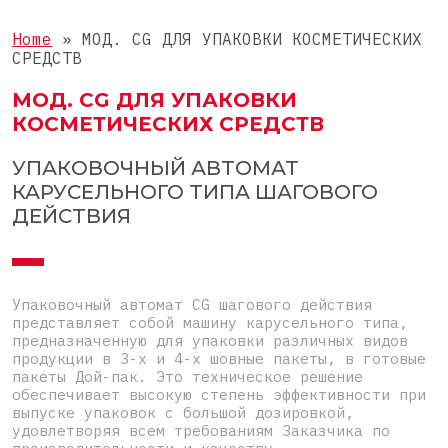
Жидкие
КОМПЛЕКТНЫЕ ЛИНИИ
Пакет саше 3 шва
Home
»
МОД. СG ДЛЯ УПАКОВКИ КОСМЕТИЧЕСКИХ
Таблетки
Пакет саше 4 шва
СРЕДСТВ
Комплектные линии для СТИКов
Мелкоштучные
Дой-пак
МОД. СG ДЛЯ УПАКОВКИ
Комплектные линии для САШЕ
Нестандартные
КОСМЕТИЧЕСКИХ СРЕДСТВ
Фигурный пакет
УПАКОВОЧНЫЙ АВТОМАТ
Готовый пакет
КАРУСЕЛЬНОГО ТИПА ШАГОВОГО
Коробка для верхней загрузки
ДЕЙСТВИЯ
Пресклеенная коробка
Упаковочный автомат CG шагового действия
представляет собой машину карусельного типа,
предназначенную для упаковки различных видов
продукции в 3-х и 4-х шовные пакеты, в готовые
пакеты Дой-пак. Это техническое решение
обеспечивает высокую степень эффективности при
выпуске упаковок с большой дозировкой,
удовлетворяя всем требованиям Заказчика по