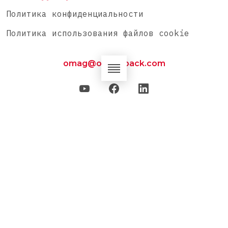
Политика конфиденциальности
Политика использования файлов cookie
omag@omag-pack.com
OMAG SpA — Via Santi, 42/A 61012 Gradara (PU) —
Italia — Tel: 0039 0541 950854 — P.IVA:
02154180406 — © 2014