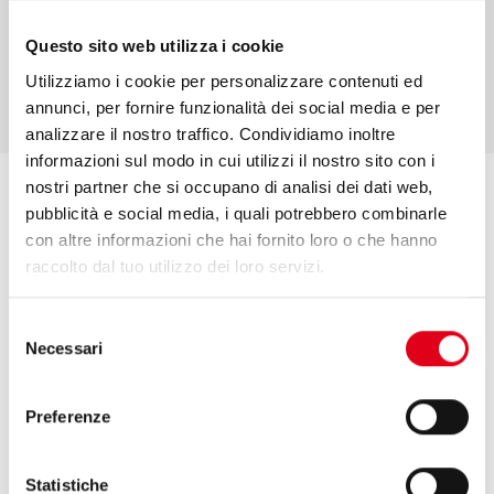
УЗНАЙТЕ БОЛЬШЕ
Questo sito web utilizza i cookie
Utilizziamo i cookie per personalizzare contenuti ed
annunci, per fornire funzionalità dei social media e per
analizzare il nostro traffico. Condividiamo inoltre
informazioni sul modo in cui utilizzi il nostro sito con i
nostri partner che si occupano di analisi dei dati web,
pubblicità e social media, i quali potrebbero combinarle
con altre informazioni che hai fornito loro o che hanno
КОМПАКТНЫЙ ДИЗАЙН
raccolto dal tuo utilizzo dei loro servizi.
Компактные габариты оборудования, благодаря
Selezione
эргономичному дизайну и выверенному набору
Necessari
del
компонентов,
позволяют размещать его на небольших производственных
consenso
площадях.
Preferenze
Statistiche
МОДУЛЬНОЕ ИСПОЛНЕНИЕ