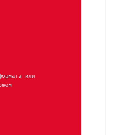
формата или
ожем