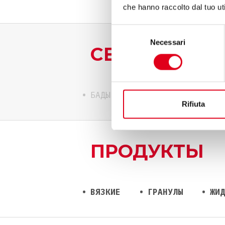
che hanno raccolto dal tuo uti
Selezione
Necessari
del
СЕКТОР ПР
consenso
БАДЫ
КОСМЕТИКА
ПИЩ
Rifiuta
ПРОДУКТЫ
ВЯЗКИЕ
ГРАНУЛЫ
ЖИД