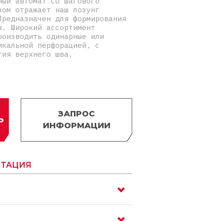
ный автомат СО шагового
зом отражает наш лозунг
Предназначен для формирования
в. Широкий ассортимент
роизводить одинарные или
икальной перфорацией, с
тия верхнего шва.
ЗАПРОС
Ь
ИНФОРМАЦИИ
ТАЦИЯ