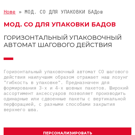
Жидкие
КОМПЛЕКТНЫЕ ЛИНИИ
Пакет саше 3 шва
Home
»
МОД. CO ДЛЯ УПАКОВКИ БАДов
Таблетки
Пакет саше 4 шва
Комплектные линии для СТИКов
МОД. CO ДЛЯ УПАКОВКИ БАДОВ
Мелкоштучные
Дой-пак
Комплектные линии для САШЕ
Нестандартные
ГОРИЗОНТАЛЬНЫЙ УПАКОВОЧНЫЙ
Фигурный пакет
АВТОМАТ ШАГОВОГО ДЕЙСТВИЯ
Готовый пакет
Коробка для верхней загрузки
Горизонтальный упаковочный автомат СО шагового
Пресклеенная коробка
действия наилучшим образом отражает наш лозунг
"гибкость в упаковке". Предназначен для
формирования 3-х и 4-х шовных пакетов. Широкий
ассортимент аксессуаров позволяет производить
одинарные или сдвоенные пакеты с вертикальной
перфорацией, с разными способами закрытия
верхнего шва.
ПЕРСОНАЛИЗИРОВАТЬ