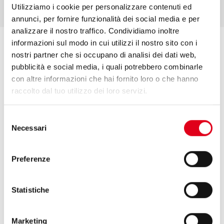
Utilizziamo i cookie per personalizzare contenuti ed
annunci, per fornire funzionalità dei social media e per
analizzare il nostro traffico. Condividiamo inoltre
informazioni sul modo in cui utilizzi il nostro sito con i
nostri partner che si occupano di analisi dei dati web,
pubblicità e social media, i quali potrebbero combinarle
КОМПАКТНЫЙ ДИЗАЙН
con altre informazioni che hai fornito loro o che hanno
raccolto dal tuo utilizzo dei loro servizi.
Компактные габариты оборудования,
благодаря эргономичному дизайну и выверенному набору
компонентов,
Selezione
позволяют размещать его на небольших производственных
Necessari
del
площадях.
consenso
Preferenze
МОДУЛЬНОЕ ИСПОЛНЕНИЕ
Statistiche
Создайте собственную конфигурацию упаковочной машины,
используя различные дозирующие системы, в том числе
Marketing