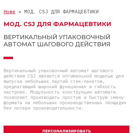
Жидкие
КОМПЛЕКТНЫЕ ЛИНИИ
Пакет саше 3 шва
Home
»
МОД. CSJ ДЛЯ ФАРМАЦЕВТИКИ
Таблетки
Пакет саше 4 шва
Комплектные линии для СТИКов
МОД. CSJ ДЛЯ ФАРМАЦЕВТИКИ
Мелкоштучные
Дой-пак
Комплектные линии для САШЕ
Нестандартные
ВЕРТИКАЛЬНЫЙ УПАКОВОЧНЫЙ
Фигурный пакет
АВТОМАТ ШАГОВОГО ДЕЙСТВИЯ
Готовый пакет
Коробка для верхней загрузки
Вертикальный упаковочный автомат шагового
Пресклеенная коробка
действия CSJ является оптимальной моделью для
выпуска небольших партий стик-пакетов,
предлагающий широкий функционал и гибкость
настроек. Модульность конструкции автомата
позволяет производить простую и быструю смену
формата на небольших производственных площадях
без потери производительности.
ПЕРСОНАЛИЗИРОВАТЬ