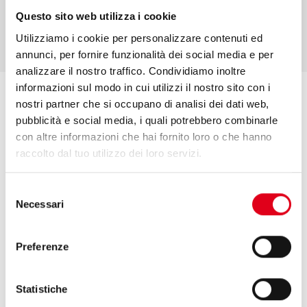
Questo sito web utilizza i cookie
Utilizziamo i cookie per personalizzare contenuti ed
annunci, per fornire funzionalità dei social media e per
analizzare il nostro traffico. Condividiamo inoltre
informazioni sul modo in cui utilizzi il nostro sito con i
nostri partner che si occupano di analisi dei dati web,
pubblicità e social media, i quali potrebbero combinarle
КОМПАКТНЫЙ ДИЗАЙН
con altre informazioni che hai fornito loro o che hanno
raccolto dal tuo utilizzo dei loro servizi.
Компактные габариты оборудования, благодаря
эргономичному дизайну и выверенному набору
Selezione
компонентов, позволяют
Necessari
del
размещать его на небольших производственных площадях.
consenso
Preferenze
МОДУЛЬНОЕ ИСПОЛНЕНИЕ
Statistiche
Создайте собственную конфигурацию упаковочной машины,