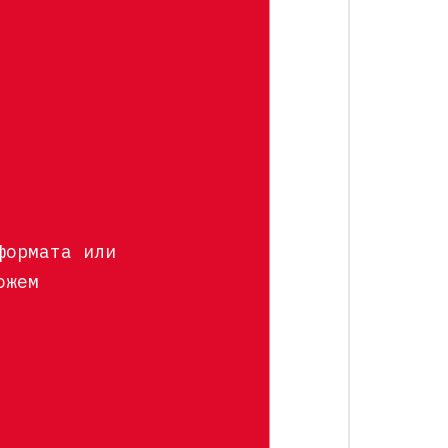
формата или
ожем