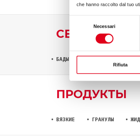
che hanno raccolto dal tuo uti
Selezione
Necessari
del
СЕКТОР ПР
consenso
БАДЫ
КОСМЕТИКА
ПИЩ
Rifiuta
ПРОДУКТЫ
ВЯЗКИЕ
ГРАНУЛЫ
ЖИД