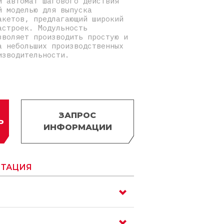
й автомат шагового действия
й моделью для выпуска
акетов, предлагающий широкий
астроек. Модульность
зволяет производить простую и
а небольших производственных
изводительности.
ЗАПРОС
Ь
ИНФОРМАЦИИ
ТАЦИЯ