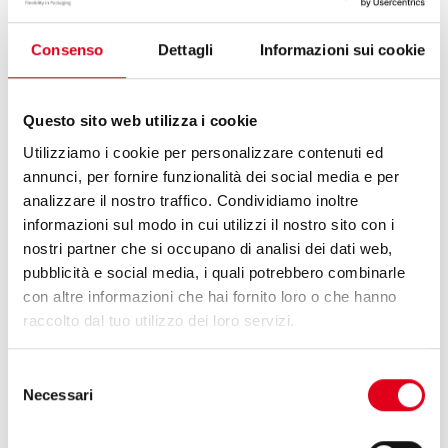
для выпуска небольших партий стик-пакетов,
предлагающий широкий функционал и гибкость
Consenso
Dettagli
Informazioni sui cookie
настроек. Модульность конструкции автомата
позволяет производить простую и быструю
смену формата на небольших производственных
площадях без потери производительности.
Questo sito web utilizza i cookie
Utilizziamo i cookie per personalizzare contenuti ed
annunci, per fornire funzionalità dei social media e per
УЗНАЙТЕ БОЛЬШЕ
analizzare il nostro traffico. Condividiamo inoltre
informazioni sul modo in cui utilizzi il nostro sito con i
ЗАПРОС ИНФОРМАЦИИ
nostri partner che si occupano di analisi dei dati web,
pubblicità e social media, i quali potrebbero combinarle
con altre informazioni che hai fornito loro o che hanno
raccolto dal tuo utilizzo dei loro servizi.
ПОКАЗАТЬ БОЛЬШЕ
Selezione
Necessari
del
consenso