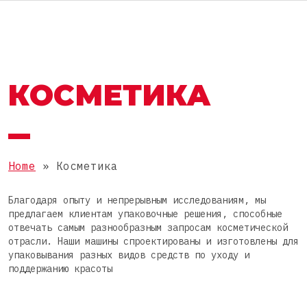
ENG
АВТОМАТЫ И ЛИНИИ
ГРУППА OMAG
КОСМЕТИКА
ГРУППА OMAG
РАЗДЕЛЫ
Пищевые продукты
РАБОТАЙ С НАМИ
ПРОДУКТЫ
БАДы
Home
»
Косметика
Фармацевтика
Порошки
Благодаря опыту и непрерывным исследованиям, мы
Косметика
УПАКОВКА
предлагаем клиентам упаковочные решения, способные
Гранулы
отвечать самым разнообразным запросам косметической
Химия
отрасли. Наши машины спроектированы и изготовлены для
Вязкие
Стик
упаковывания разных видов средств по уходу и
поддержанию красоты
Жидкие
КОМПЛЕКТНЫЕ ЛИНИИ
Пакет саше 3 шва
Таблетки