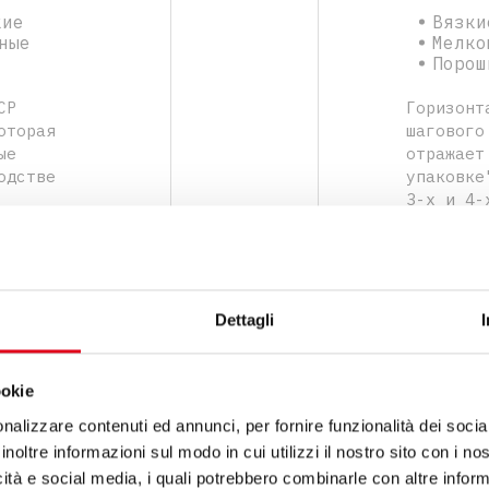
кие
Вязки
ные
Мелко
Порош
CP
Горизонт
оторая
шагового
ые
отражает
одстве
упаковке
3-х и 4-
ту
ассортим
ыпускать
производ
пакеты с
разными 
Dettagli
ookie
nalizzare contenuti ed annunci, per fornire funzionalità dei socia
inoltre informazioni sul modo in cui utilizzi il nostro sito con i n
icità e social media, i quali potrebbero combinarle con altre inform