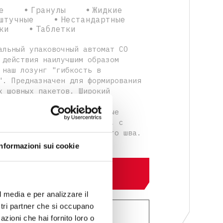
е
Гранулы
Жидкие
штучные
Нестандартные
ки
Таблетки
альный упаковочный автомат СО
 действия наилучшим образом
 наш лозунг "гибкость в
". Предназначен для формирования
х шовных пакетов. Широкий
ент аксессуаров позволяет
ить одинарные или сдвоенные
 вертикальной перфорацией, с
способами закрытия верхнего шва.
Informazioni sui cookie
УЗНАЙТЕ БОЛЬШЕ
l media e per analizzare il
ostri partner che si occupano
ЗАПРОС ИНФОРМАЦИИ
azioni che hai fornito loro o