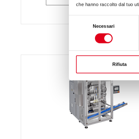
che hanno raccolto dal tuo uti
Selezione
Necessari
del
consenso
Rifiuta