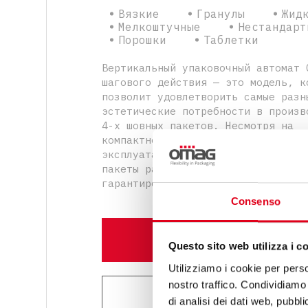
Вязкие
Гранулы
Жид
Мелкоштучные
Нестандарт
Порошки
Таблетки
Вертикальный упаковочный автомат 
шагового действия — это модель, к
позволит удовлетворить самые разн
эстетические потребности в произв
4-х шовных пакетов. Несмотря на
компактность конструкции и просто
эксплуатации, автомат позволяет в
пакеты разнообразного дизайна
гарантированно высокого качества.
Consenso
УЗНАЙТЕ БОЛЬШЕ
Questo sito web utilizza i c
Utilizziamo i cookie per perso
nostro traffico. Condividiamo 
ЗАПРОС ИНФОРМАЦИИ
di analisi dei dati web, pubbl