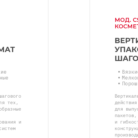
МОД. C
КОСМЕ
ВЕРТ
МАТ
УПАК
Я
ШАГО
кие
Вязки
ные
Мелко
Порош
шагового
Вертикал
ля тех,
действия
образные
для выпу
пакетов,
ования и
и гибкос
систем
конструк
производ